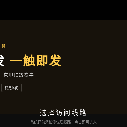
首页
发现
Kk体育官网注册
产品汇总
企业日报
服务种
接洽
Kk体育在线官网