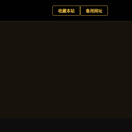
类
+
现在预约